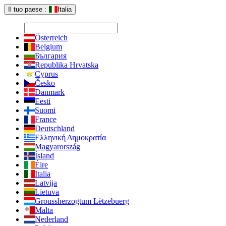
Il tuo paese :
Italia
Österreich
Belgium
България
Republika Hrvatska
Cyprus
Česko
Danmark
Eesti
Suomi
France
Deutschland
Ελληνική Δημοκρατία
Magyarország
Ísland
Éire
Italia
Latvija
Lietuva
Groussherzogtum Lëtzebuerg
Malta
Nederland