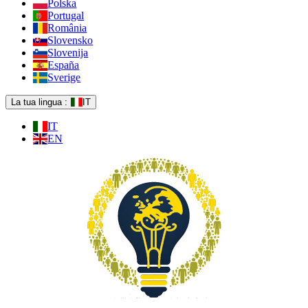
Polska
Portugal
România
Slovensko
Slovenija
España
Sverige
La tua lingua :
IT
IT
EN